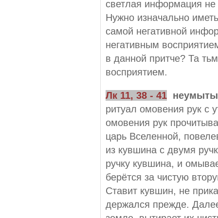
светлая информация не 
Нужно изначально иметь
самой негативной инфор
негативным восприятием,
в данной притче? Та тьм
восприятием.
Лк
11,
38 - 41
неумыты
ритуал омовения рук с у
омовения рук прочитыва
царь Вселенной, повеле
из кувшина с двумя руч
ручку кувшина, и омыва
берётся за чистую втору
Ставит кувшин, не прика
держался прежде. Далее
земле, вытирает их чис