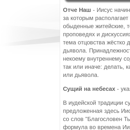
Отче Наш
- Иисус начин
за которым располагает 
обыденные житейские, т
проповедях и дискуссиях
тема отцовства жёстко 
дьявола. Принадлежност
некоему внутреннему со
так или иначе: делать, 
или дьявола.
Сущий на небесах
- ука
В иудейской традиции с
предложенная здесь Иис
со слов "Благословен Ты
формула во времена Иису