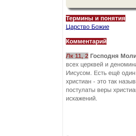
Термины и понятия
Царство Божие
Комментарий
Лк
11,
2
Господня Моли
всех церквей и деномина
Иисусом. Есть ещё один
христиан - это так наз
постулаты веры христиан
искажений.