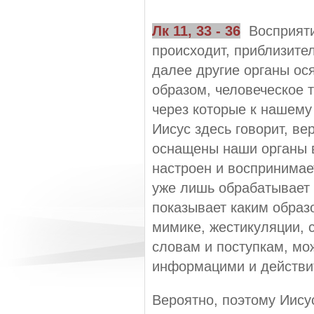
Лк
11,
33 - 36
Восприят
происходит, приблизител
далее другие органы ося
образом, человеческое т
через которые к нашему 
Иисус здесь говорит, ве
оснащены наши органы в
настроен и воспринимает
уже лишь обрабатывает
показывает каким образ
мимике, жестикуляции, с
словам и поступкам, мо
информацими и действит
Вероятно, поэтому Иису