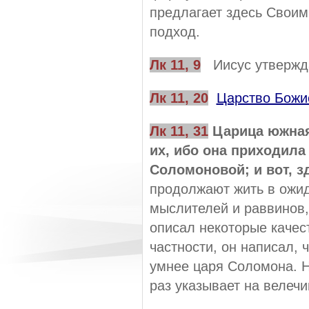
предлагает здесь Свои
подход.
Лк
11,
9
Иисус утвержда
Лк
11,
20
Царство Божи
Лк
11, 31
Царица южная
их, ибо она приходил
Соломоновой; и вот, 
продолжают жить в ожид
мыслителей и раввинов,
описал некоторые качес
частности, он написал, 
умнее царя Соломона. Но
раз указывает на велеч