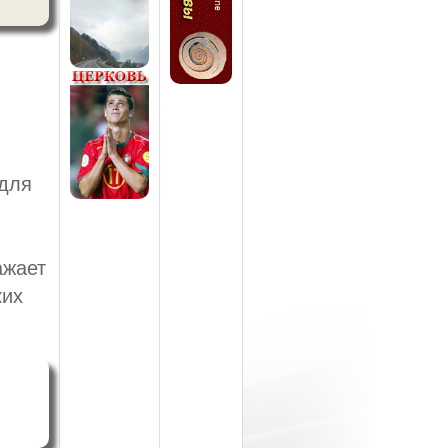
для
ажает
ких