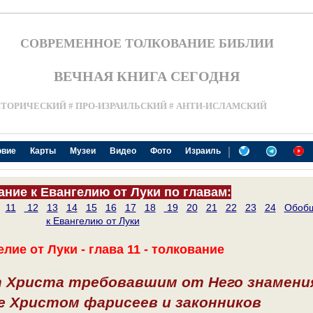
СОВРЕМЕННОЕ ТОЛКОВАНИЕ БИБЛИИ
ВЕЧНАЯ КНИГА СЕГОДНЯ
СТОРИЧЕСКИЙ # ПРО-ИЗРАИЛЬСКИЙ # АНТИ-ИСЛАМСКИЙ
|
овие
Карты
Музеи
Видео
Фото
Израиль
ание к Евангелию от Луки по главам:
11
12
13
14
15
16
17
18
19
20
21
22
23
24
Обоб
к Евангелию от Луки
лие от Луки - глава 11 - толкование
 Христа требовавшим от Него знамени
е Христом фарисеев и законников