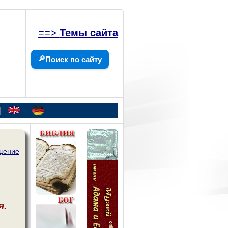
==>
Темы сайта
🔎
Поиск по сайту
|
щение
я.