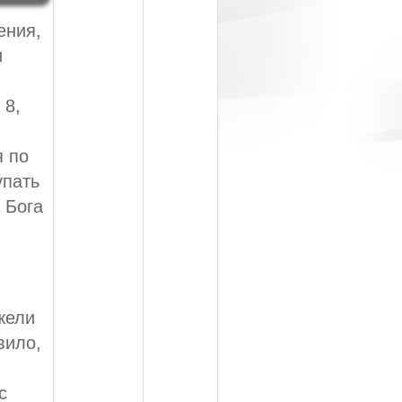
ения,
и
 8,
я по
упать
 Бога
жели
вило,
с