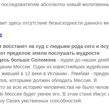
м последователям абсолютно новый молитвенн
ет здесь отсутствие безысходности данного м
е
 восстанет на суд с людьми рода сего и ос
а от пределов земли послушать мудрости
здесь больше Соломона
- иудеи до наших дне
ании Мессии. Один из известнейших иудейски
 живший в 12 веке в Испании - Рамбам - предв
тва, которыми должен обладать Мессия. В
что за всю историю человечества не было челов
 Мессия будет умнее его. В этом стихе Иисус 
ину Своих умственных способностей.