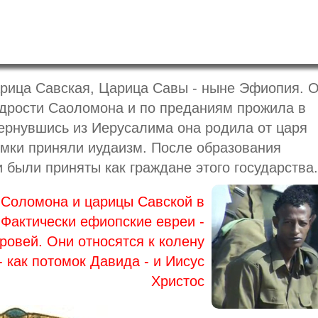
рица Савская, Царица Савы - ныне Эфиопия. 
дрости Саоломона и по преданиям прожила в
ернувшись из Иерусалима она родила от царя
мки приняли иудаизм. После образования
 были приняты как граждане этого государства.
 Соломона и царицы Савской в
 Фактически ефиопские евреи -
ровей. Они относятся к колену
- как потомок Давида - и Иисус
Христос