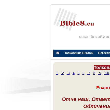
БИБЛЕЙСКИЙ # И
Толкование Библии
Богосл
Толков
1
2
3
4
5
6
7
8
9
10
Еванге
Отче наш. Ответ
Обличени