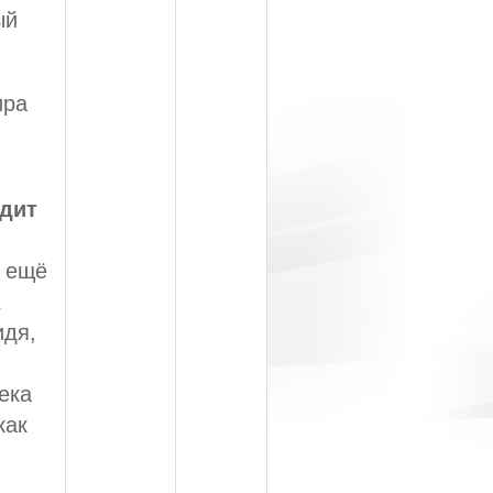
ый
ира
удит
й ещё
х
идя,
ека
как