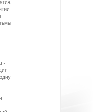
ятия.
ятии
я
 тьмы
ш -
дит
 одну
н
мий