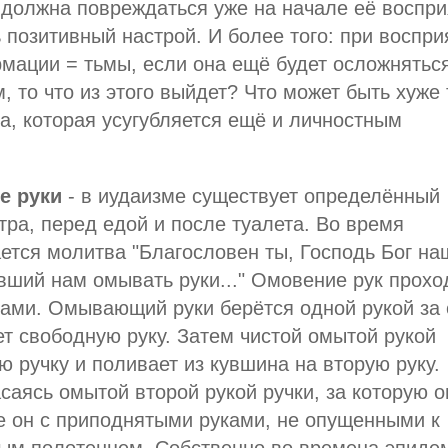
должна повреждаться уже на начале её воспри
 позитивный настрой. И более того: при воспри
мации = тьмы, если она ещё будет осложнятьс
 то что из этого выйдет? Что может быть хуже
а, которая усугубляется ещё и личностным
е руки
- в иудаизме существует определённый
тра, перед едой и после туалета. Во время
ется молитва "Благословен ты, Господь Бог на
вший нам омывать руки..." Омовение рук прохо
ками. Омывающий руки берётся одной рукой за
ет свободную руку. Затем чистой омытой рукой
ю ручку и поливает из кувшина на вторую руку.
саясь омытой второй рукой ручки, за которую о
 он с приподнятыми руками, не опущенными к
тым полотенцем. Собственно во времена эпиде