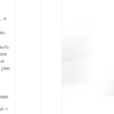
, и
ми,
быть
век
зг
 уже
зме.
ая =