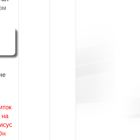
ом
не
иток
 на
исус
Он