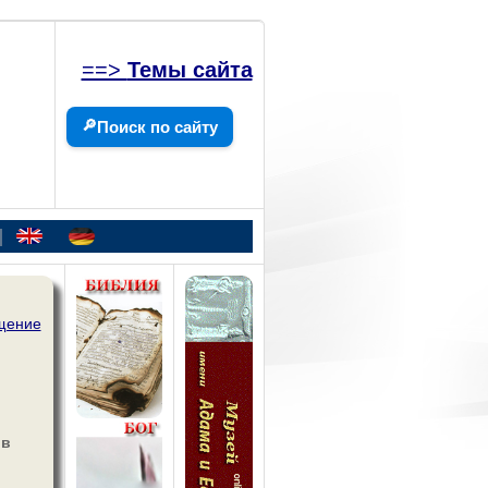
==>
Темы сайта
🔎
Поиск по сайту
|
щение
 в