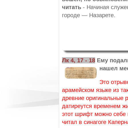
читать
- Начиная служе
городе — Назарете.
Лк 4, 17 - 18
Ему подали
нашел мес
Это отрыво
арамейском языке из та
древние оригинальные р
датиреутся временем жи
этот шрифт можно себе п
читал в синагоге Каперн