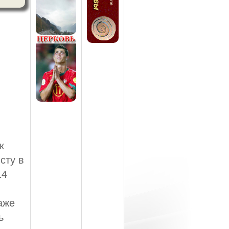
к
сту в
14
аже
ь