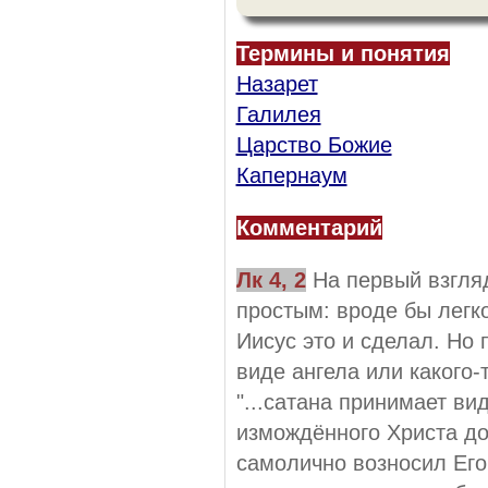
Термины и понятия
Назарет
Галилея
Царство Божие
Капернаум
Комментарий
Лк 4, 2
На первый взгл
простым: вроде бы легк
Иисус это и сделал. Но 
виде ангела или какого-т
"...сатана принимает вид
измождённого Христа до
самолично возносил Его