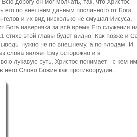
Всю дорогу он мог молчать, так, что Христос
ь его по внешним данным посланного от Бога.
нгелов и их вид нисколько не смущал Иисуса,
т Бога наверняка за всё время Его служения н
11 стихе этой главы будет видно. Как позже и С
 выводы нужно не по внешнему, а по плодам. И
ез слова являет Ему осторожно и в
вою лукавую суть, Христос понимает - с кем и
ив него Слово Божие как противоорудие.