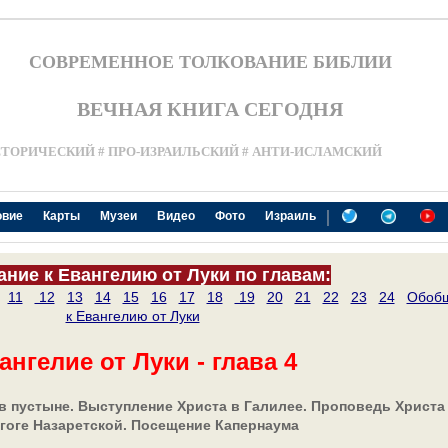
СОВРЕМЕННОЕ ТОЛКОВАНИЕ БИБЛИИ
ВЕЧНАЯ КНИГА СЕГОДНЯ
СТОРИЧЕСКИЙ # ПРО-ИЗРАИЛЬСКИЙ # АНТИ-ИСЛАМСКИЙ
|
овие
Карты
Музеи
Видео
Фото
Израиль
ание к Евангелию от Луки по главам:
11
12
13
14
15
16
17
18
19
20
21
22
23
24
Обоб
к Евангелию от Луки
ангелие от Луки - глава 4
в пустыне. Выступление Христа в Галилее. Проповедь Христа
гоге Назаретской. Посещение Капернаума