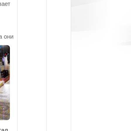
вает
а они
тал