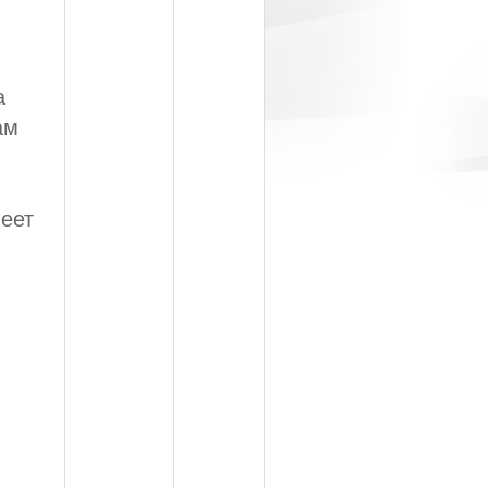
а
ам
меет