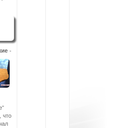
жие
-
е"
, что
нал