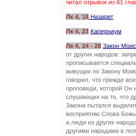
читал отрывок из 61 гла
Лк 4, 18
Назарет
Лк 4, 23
Капернаум
Лк 4, 24 - 28
Закон Мои
от других народов: запр
прописывается специаль
живущих по Закону Моис
говорил, что прежде вс
проповеди, которой Он 
слушающих на то, что др
Закона пытался выделить
восприятию Слова Божье
а люди из других народ
другими народами в пол