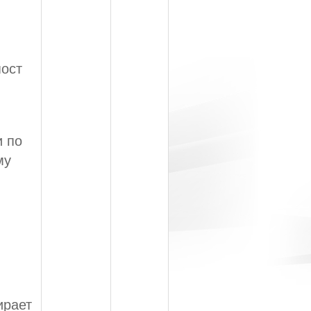
пост
и по
му
ирает