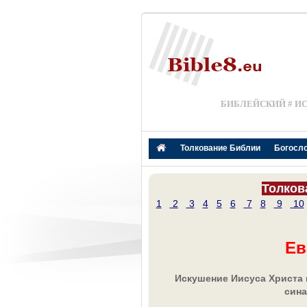
БИБЛЕЙСКИЙ # И
Толкование Библии
Богосл
Толков
1
2
3
4
5
6
7
8
9
10
Ев
Искушение Иисуса Христа 
сина