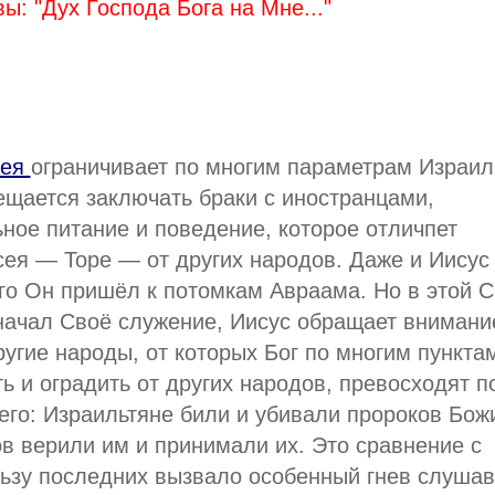
вы: "Дух Господа Бога на Мне..."
сея
ограничивает по многим параметрам Израил
ещается заключать браки с иностранцами,
ное питание и поведение, которое отличпет
ея — Торе — от других народов. Даже и Иисус
его Он пришёл к потомкам Авраама. Но в этой 
начал Своё служение, Иисус обращает внимани
угие народы, от которых Бог по многим пункта
 и оградить от других народов, превосходят п
го: Израильтяне били и убивали пророков Бож
ов верили им и принимали их. Это сравнение с
ьзу последних вызвало особенный гнев слуша