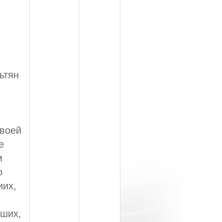
ьтян
Своей
е
м
о
иих,
вших,