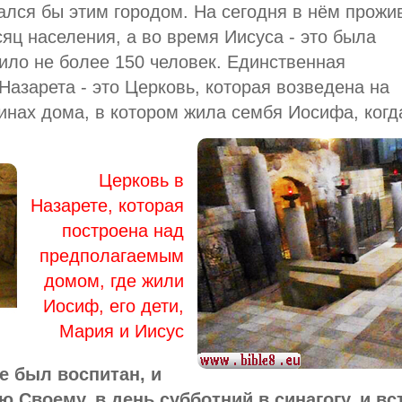
ался бы этим городом. На сегодня в нём прожи
яц населения, а во время Иисуса - это была
жило не более 150 человек. Единственная
Назарета - это Церковь, которая возведена на
нах дома, в котором жила сембя Иосифа, когд
Церковь в
Назарете, которая
построена над
предполагаемым
домом, где жили
Иосиф, его дети,
Мария и Иисус
де был воспитан, и
 Своему, в день субботний в синагогу, и вс