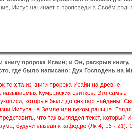
ние, Иисус начинает с проповеди в Своём родн
 книгу пророка Исаии; и Он, раскрыв книгу,
то, где было написано: Дух Господень на М
к текста из книги пророка Исайи на древне-
к называемых Кумранских свитков. Это самые
укописи, которые были до сих пор найдены. Св
зни Иисуса на Земле или веком раньше. Глядя
редставить, что так выглядел текст, который И
аума, будучи вызван к кафедре (Лк 4, 16 - 21). 