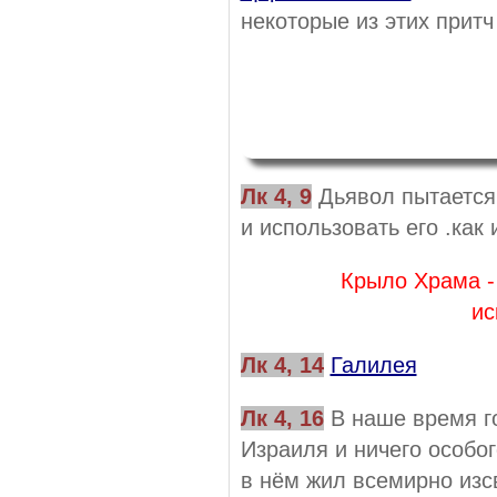
некоторые из этих притч
Лк 4, 9
Дьявол пытается 
и использовать его .как
Крыло Храма - 
ис
Лк 4, 14
Галилея
Лк 4, 16
В наше время г
Израиля и ничего особог
в нём жил всемирно изс