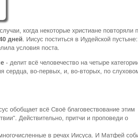
случаи, когда некоторые христиане повторяли 
40 дней
. Иисус поститься в Иудейской пустыне:
лила условия поста.
ле
- делит всё человечество на четыре категори
я сердца, во-первых, и, во-вторых, по слухово
сус обобщает всё Своё благовествование этим
твии". Действительно, притчи и проповеди о
ногочисленные в речах Иисуса. И Матфей соб