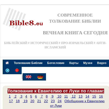
СОВРЕМЕННОЕ
ТОЛКОВАНИЕ БИБЛИИ
ВЕЧНАЯ КНИГА СЕГОДНЯ
БИБЛЕЙСКИЙ # ИСТОРИЧЕСКИЙ # ПРО-ИЗРАИЛЬСКИЙ # АНТИ-
ИСЛАМСКИЙ
Толкование Библии
Богословие
Карты
Музеи
Видео
|
Толкование к Евангелию от Луки по главам:
1
2
3
4
5
6
7
8
9
10
11
12
13
14
15
16
17
18
19
20
21
22
23
24
Обобщение к Евангелию
от Луки