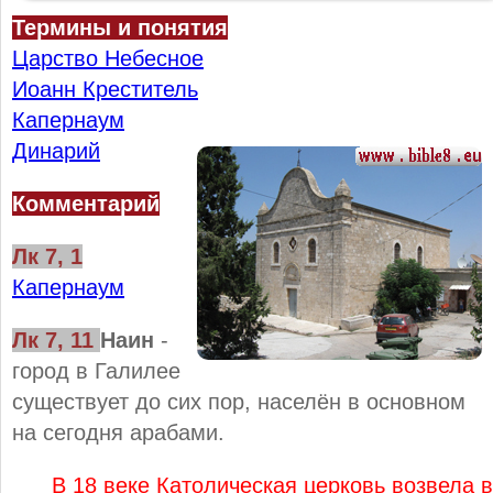
Термины и понятия
Царство Небесное
Иоанн Креститель
Капернаум
Динарий
Комментарий
Лк 7, 1
Капернаум
Лк 7, 11
Наин
-
город в Галилее
существует до сих пор, населён в основном
на сегодня арабами.
В 18 веке Католическая церковь возвела в