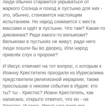
люди обычно стараются укрываться от
жаркого Солнца и поход в пустыню для них -
это, обычно, становится настоящим
испытанием. Но народ снимается с места
массами и идёт в пустыню. Что там? Какая-то
диковинка? Ради какого-то вельможи?
Вельможи в пустынях не живут, ради него
люди пошли бы во дворец. Или народ
привлёк слух о пророке?
И Иисус отвечает на тот вопрос, с которым к
Иоанну Крестителю прходили из Иуресалима
предствители религиозной иерархии, также
прослышав о некоем событии в Иудее: кто
ты? ты - Христос? Иоанн Креститель, как
написано, открыто ответил, что он - не
Христос. И здесь Иисус называет его