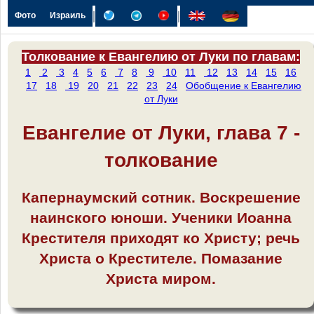
|
|
Фото
Израиль
Толкование к Евангелию от Луки по главам:
1
2
3
4
5
6
7
8
9
10
11
12
13
14
15
16
17
18
19
20
21
22
23
24
Обобщение к Евангелию
от Луки
Евангелие от Луки, глава 7 -
толкование
Капернаумский сотник. Воскрешение
наинского юноши. Ученики Иоанна
Крестителя приходят ко Христу; речь
Христа о Крестителе. Помазание
Христа миром.