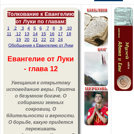
Толкование к Евангелию
от Луки по главам:
1
2
3
4
5
6
7
8
9
10
11
12
13
14
15
16
17
18
19
20
21
22
23
24
Обобщение к Евангелию от Луки
Евангелие от Луки
- глава 12
Увещания к открытому
исповеданию веры. Притча
о безумном богаче. О
собирании земных
сокровищ. О
бдительности и верности.
О борьбе, какую придется
переживать