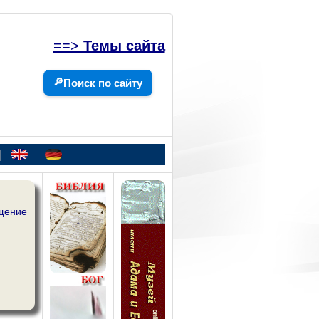
==>
Темы сайта
🔎
Поиск по сайту
|
щение