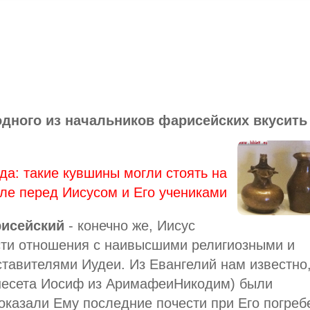
дного из начальников фарисейских вкусить
да: такие кувшины могли стоять на
ле перед Иисусом и Его учениками
исейский
- конечно же, Иисус
сти отношения с наивысшими религиозными и
тавителями Иудеи. Из Евангелий нам известно,
Кнесета Иосиф из АримафеиНикодим) были
оказали Ему последние почести при Его погреб