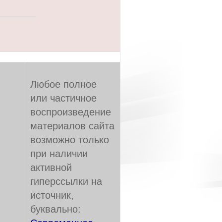
Любое полное
или частичное
воспроизведение
материалов сайта
возможно только
при наличии
активной
гиперссылки на
источник,
буквально: