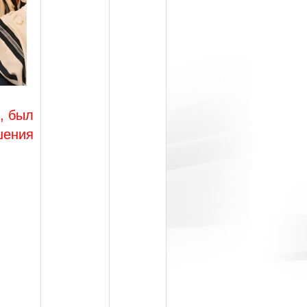
, был
шения