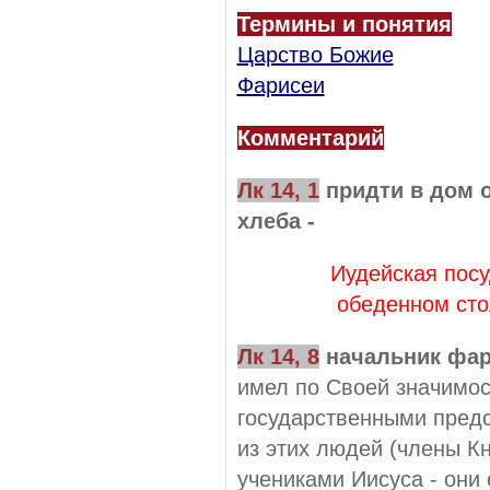
Термины и понятия
Царство Божие
Фарисеи
Комментарий
Лк 14, 1
придти в дом о
хлеба -
Иудейская посу
обеденном сто
Лк 14,
8
начальник фар
имел по Своей значимо
государственными предс
из этих людей (члены 
учениками Иисуса - они 