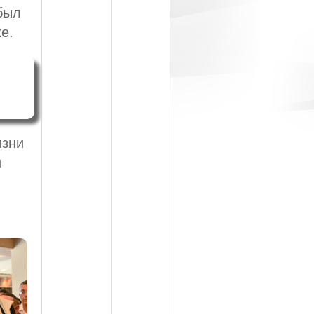
был
е.
изни
и