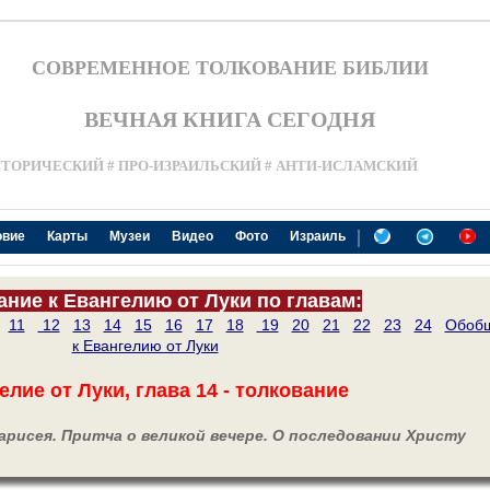
СОВРЕМЕННОЕ ТОЛКОВАНИЕ БИБЛИИ
ВЕЧНАЯ КНИГА СЕГОДНЯ
СТОРИЧЕСКИЙ # ПРО-ИЗРАИЛЬСКИЙ # АНТИ-ИСЛАМСКИЙ
|
овие
Карты
Музеи
Видео
Фото
Израиль
ание к Евангелию от Луки по главам:
11
12
13
14
15
16
17
18
19
20
21
22
23
24
Обоб
к Евангелию от Луки
елие от Луки, глава 14 - толкование
арисея. Притча о великой вечере. О последовании Христу