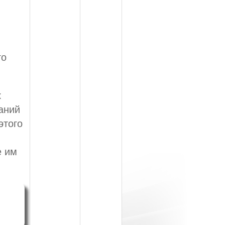
го
к
аний
этого
е им