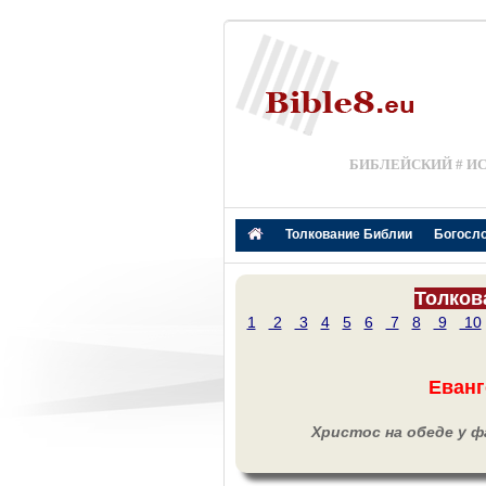
БИБЛЕЙСКИЙ # И
Толкование Библии
Богосл
Толков
1
2
3
4
5
6
7
8
9
10
Еванг
Христос на обеде у ф