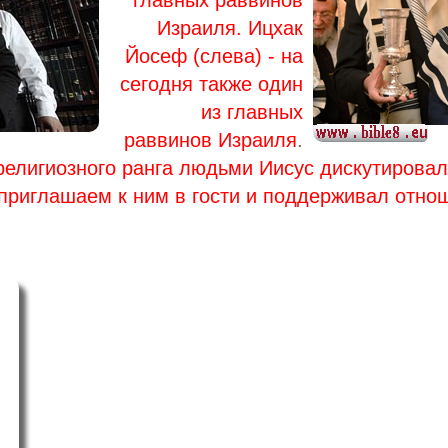
главных раввинов
Израиля. Ицхак
Йосеф (слева) - на
сегодня также один
из главных
раввинов Израиля
.
 религиозного ранга людьми Иисус дискутировал
приглашаем к ним в гости и поддерживал отно