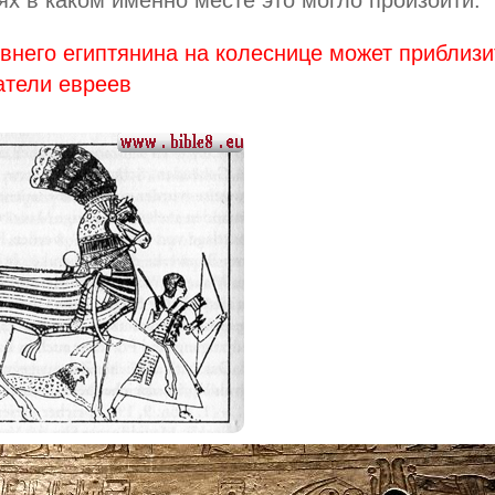
внего египтянина на колеснице может приблизи
атели евреев