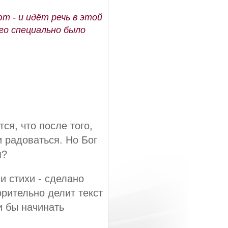
т - и идёт речь в этой
го специально было
.
ся, что после того,
и радоваться. Но Бог
я?
и стихи - сделано
орительно делит текст
и бы начинать