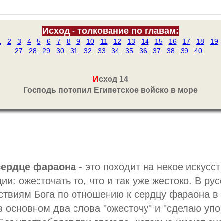
Исход - толкование по главам:
1
2
3
4
5
6
7
8
9
10
11
12
13
14
15
16
17
18
19
27
28
29
30
31
32
33
34
35
36
37
38
39
40
И
сход 14
Господь потопил Египетское войско в море
сердце фараона
- это походит на некое искусс
ции: ожесточать то, что и так уже жестоко. В ру
ствиям Бога по отношению к сердцу фараона в 
в основном два слова "ожесточу" и "сделаю уп