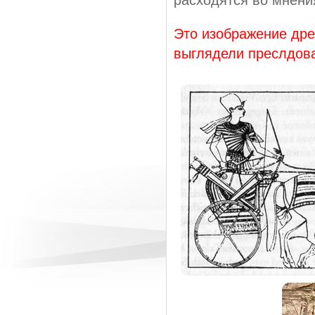
Это изображение дре
выглядели преслдов