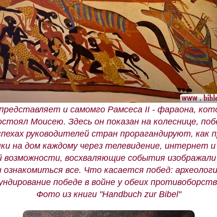
представляет и самомго Рамсеса II - фараона, к
стоял Моисею. Здесь он показан на колеснице, по
спехах руководителей стран прорагандируют, как 
и на дом каждому через телевидение, интернет и
й возможности, восхваляющие события изображали
 ознакомиться все. Что касается побед: археолог
ундирование победе в войне у обеих противоборст
Фото из книги "Handbuch zur Bibel"