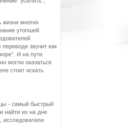
чение "усилить",
ь жизни многих
ование утопшей
ледователей
м переводе звучит как
оре". И на пути
но могли оказаться
ле стоит искать
цы - самый быстрый
и найти их на дне
о, исследователи