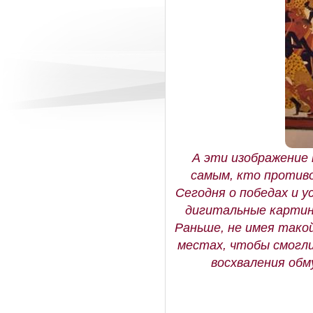
А эти изображение 
самым, кто противо
Сегодня о победах и у
дигитальные картинк
Раньше, не имея тако
местах, чтобы смогли
восхваления обм