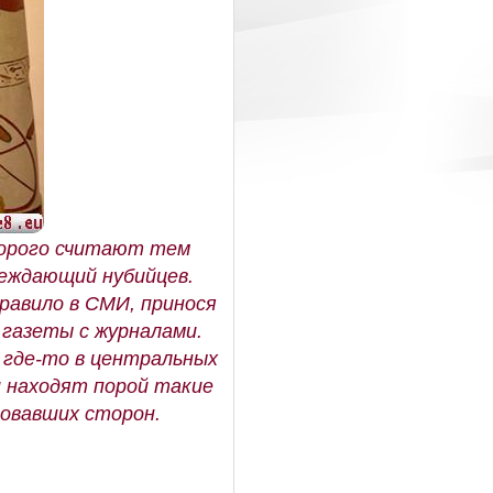
оторого считают тем
беждающий нубийцев.
правило в СМИ, принося
 газеты с журналами.
 где-то в центральных
и находят порой такие
вовавших сторон.