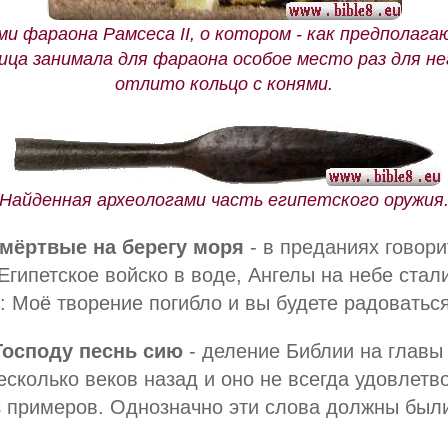
ми фараона Рамсеса II, о котором - как предполагаю
ица занимала для фараона особое место раз для не
отлито кольцо с конями.
Найденная археологами часть египетского оружия
 мёртвые на берегу моря
- в преданиях говорит
Египетское войско в воде, Ангелы на небе стал
: Моё творение погибло и вы будете радоватьс
Господу песнь сию
- деление Библии на главы 
сколько веков назад и оно не всегда удовлетв
з примеров. Однозначно эти слова должны был