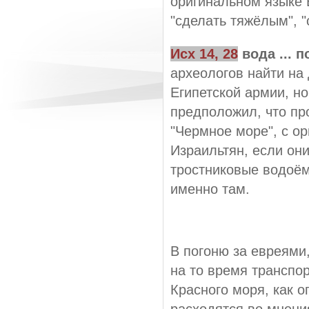
оригинальном языке Б
"сделать тяжёлым", "
Исх 14, 28
вода ... 
археологов найти на
Египетской армии, но
предположил, что про
"Чермное море", с ор
Израильтян, если они
тростниковые водоём
именно там.
В погоню за евреями
на то время транспо
Красного моря, как о
расходятся во мнени