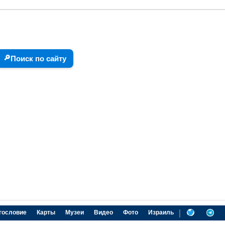
🔎
Поиск по сайту
|
гословие
Карты
Музеи
Видео
Фото
Израиль