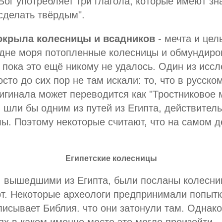
ог употребляет три глагола, которые имеют зна
сделать твёрдым".
покрыла колесницы и всадников
- мечта и цел
 дне моря потопленные колесницы и обмундир
 пока это ещё никому не удалось. Один из исс
сто до сих пор не там искали: то, что в русско
игинала может переводится как "Тростниковое м
 шли бы одним из путей из Египта, действитель
ы. Поэтому некоторые считают, что на самом де
Египетские колесницы
, вышедшими из Египта, были посланы колесни
рт. Некоторые археологи предпринимали попытк
писывает Библия. что они затонули там. Однак
ях в каком именно месте это могло произойти.