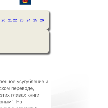
20
21
22
23
24
25
26
твенное усугубление и
сском переводе,
этих главах книги
орным". На