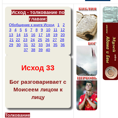
Исход - толкование по
главам:
Обобщение к книге Исход
1
2
3
4
5
6
7
8
9
10
11
12
13
14
15
16
17
18
19
20
21
22
23
24
25
26
27
28
29
30
31
32
33
34
35
36
37
38
39
40
Исход 33
Бог разговаривает с
Моисеем лицом к
лицу
Толкование