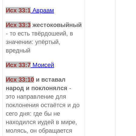
Исх 33:1
Авраам
Исх 33:3
жестоковыйный
- то есть твёрдошеий, в
значении: упёртый,
вредный
Исх 33:7
Моисей
Исх 33:10
и вставал
народ и поклонялся
-
это направление для
поклонения остаётся и до
сего дня: где бы не
находился иудей в мире,
молясь, он обращается