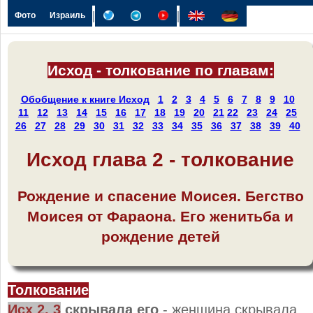
|
|
Фото
Израиль
Исход - толкование по главам:
Обобщение к книге Исход
1
2
3
4
5
6
7
8
9
10
11
12
13
14
15
16
17
18
19
20
21
22
23
24
25
26
27
28
29
30
31
32
33
34
35
36
37
38
39
40
Исход глава 2 - толкование
Рождение и спасение Моисея. Бегство
Моисея от Фараона. Его женитьба и
рождение детей
Толкование
Исх 2, 3
скрывала его
- женщина скрывала