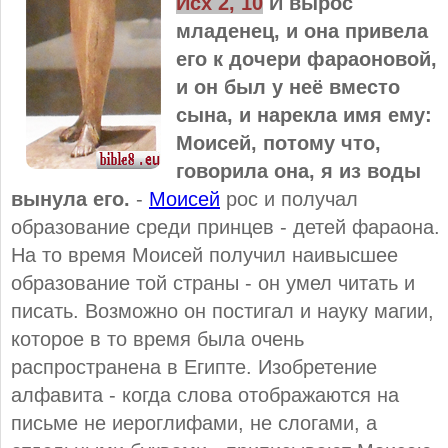
Исх 2, 10
И вырос
младенец, и она привела
его к дочери фараоновой,
и он был у неё вместо
сына, и нарекла имя ему:
Моисей, потому что,
говорила она, я из воды
вынула его.
-
Моисей
рос и получал
образование среди принцев - детей фараона.
На то время Моисей получил наивысшее
образование той страны - он умел читать и
писать. Возможно он постигал и науку магии,
которое в то время была очень
распространена в Египте. Изобретение
алфавита - когда слова отображаются на
письме не иероглифами, не слогами, а