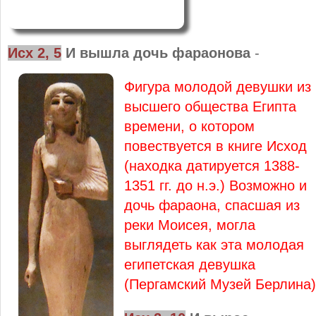
Исх 2, 5
И вышла дочь фараонова
-
Фигура молодой девушки из
высшего общества Египта
времени, о котором
повествуется в книге Исход
(находка датируется 1388-
1351 гг. до н.э.) Возможно и
дочь фараона, спасшая из
реки Моисея, могла
выглядеть как эта молодая
египетская девушка
(Пергамский Музей Берлина)