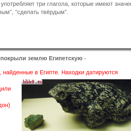
 употребляет три глагола, которые имеют значе
лым", "сделать твёрдым".
покрыли землю Египетскую
-
, найденные в Египте. Находки
датируются
дили
дон)