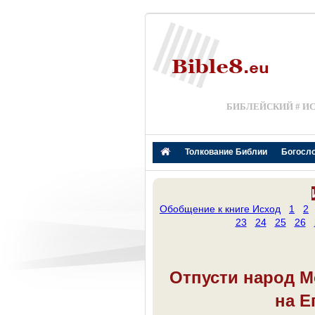
БИБЛЕЙСКИЙ # И
Толкование Библии
Богосл
Обобщение к книге Исход
1
2
23
24
25
26
Отпусти народ М
на Е