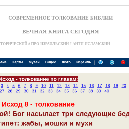
СОВРЕМЕННОЕ ТОЛКОВАНИЕ БИБЛИИ
ВЕЧНАЯ КНИГА СЕГОДНЯ
СТОРИЧЕСКИЙ # ПРО-ИЗРАИЛЬСКИЙ # АНТИ-ИСЛАМСКИЙ
|
овие
Карты
Музеи
Видео
Фото
Израиль
Исход - толкование по главам:
3
4
5
6
7
8
9
10
11
12
13
14
15
16
17
18
19
20
27
28
29
30
31
32
33
34
35
36
37
38
39
40
Исход 8 - толкование
ой! Бог насылает три следующие бе
гипет: жабы, мошки и мухи