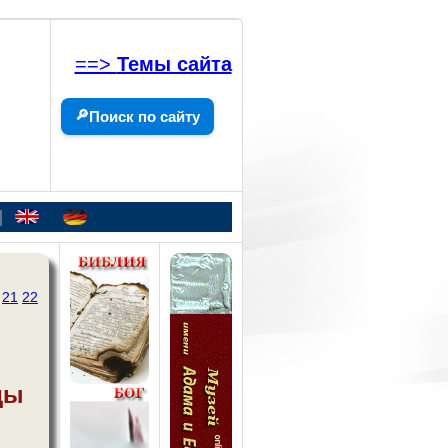
==>
Темы сайта
🔎
Поиск по сайту
|
21
22
ды