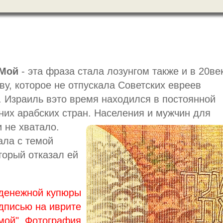
 Мой
- эта фраза стала лозунгом также и в 20ве
ву, которое не отпускала Советских евреев
. Израиль вэто время находился в постоянной
них арабских стран. Населения и мужчин для
 не хватало.
ала с темой
торый отказал ей
денежной купюры
дписью на иврите
мой". Фотография