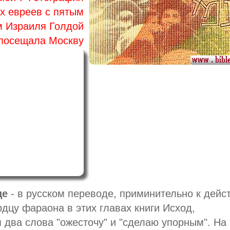
х евреев с пятым
м Израиля Голдой
 посещала Москву
це
- в русском переводе, приминительно к дейс
дцу фараона в этих главах книги Исход,
 два слова "ожесточу" и "сделаю упорным". На