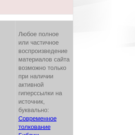
Любое полное
или частичное
воспроизведение
материалов сайта
возможно только
при наличии
активной
гиперссылки на
источник,
буквально:
Современное
толкование