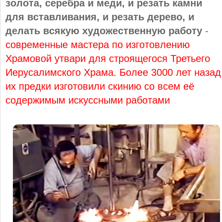
золота, серебра и меди, и резать камни
для вставливания, и резать дерево, и
делать всякую художественную работу
-
современные мастера по изготовлению
Храмовой утвари для строящегося Третьего
Иерусалимского Храма. Более 3000 лет назад
их предки изготовили скинию со всем её
содержимым искуссными работами