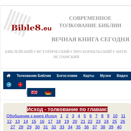
СОВРЕМЕННОЕ
ТОЛКОВАНИЕ БИБЛИИ
ВЕЧНАЯ КНИГА СЕГОДНЯ
БИБЛЕЙСКИЙ # ИСТОРИЧЕСКИЙ # ПРО-ИЗРАИЛЬСКИЙ # АНТИ-
ИСЛАМСКИЙ
Толкование Библии
Богословие
Карты
Музеи
Видео
|
Исход - толкование по главам:
Обобщение к книге Исход
1
2
3
4
5
6
7
8
9
10
11
12
13
14
15
16
17
18
19
20
21
22
23
24
25
26
27
28
29
30
31
32
33
34
35
36
37
38
39
40