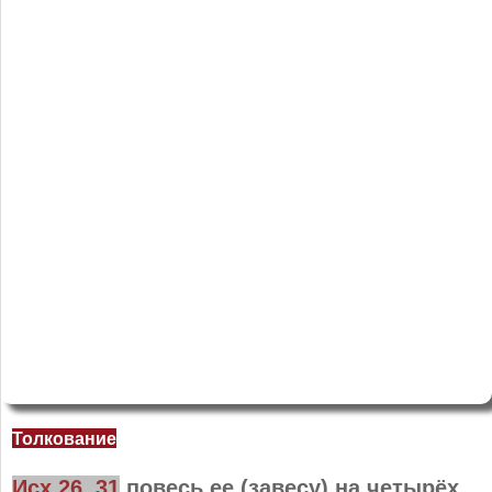
Толкование
Исх 26, 31
повесь ее (завесу) на четырёх