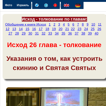
|
|
Фото
Израиль
Исход - толкование по главам:
Обобщение к книге Исход
1
2
3
4
5
6
7
8
9
10
11
12
13
14
15
16
17
18
19
20
21
22
23
24
25
26
27
28
29
30
31
32
33
34
35
36
37
38
39
40
Исход 26 глава - толкование
Указания о том, как устроить
скинию и Святая Святых