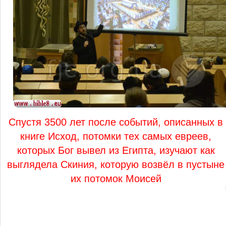
Спустя 3500 лет после событий, описанных в
книге Исход, потомки тех самых евреев,
которых Бог вывел из Египта, изучают как
выглядела Скиния, которую возвёл в пустыне
их потомок Моисей