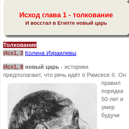
Исход глава 1 - толкование
И восстал в Египте новый царь
Толкование
Исх1, 2
Колена Израилевы
Исх1, 8
н
овый царь
- историки
предполагают, что речь идёт о Рамсесе II. Он
правил
порядка
50 лет и
умер
будучи