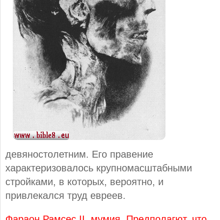
девяностолетним. Его правение
характеризовалось крупномасштабными
стройками, в которых, вероятно, и
привлекался труд евреев.
Фараон Рамсес II, мумия. Предполагют, что