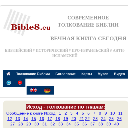
СОВРЕМЕННОЕ
ТОЛКОВАНИЕ БИБЛИИ
ВЕЧНАЯ КНИГА СЕГОДНЯ
БИБЛЕЙСКИЙ # ИСТОРИЧЕСКИЙ # ПРО-ИЗРАИЛЬСКИЙ # АНТИ-
ИСЛАМСКИЙ
Толкование Библии
Богословие
Карты
Музеи
Видео
|
Исход - толкование по главам:
Обобщение к книге Исход
1
2
3
4
5
6
7
8
9
10
11
12
13
14
15
16
17
18
19
20
21
22
23
24
25
26
27
28
29
30
31
32
33
34
35
36
37
38
39
40