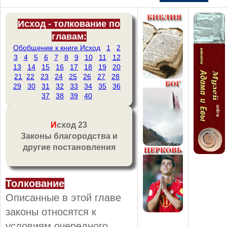
Исход - толкование по
главам:
Обобщение к книге Исход
1
2
3
4
5
6
7
8
9
10
11
12
13
14
15
16
17
18
19
20
21
22
23
24
25
26
27
28
29
30
31
32
33
34
35
36
37
38
39
40
И
сход 23
Законы благородства и
другие постановления
Толкование
Описанные в этой главе
законы относятся к
условиям очередного