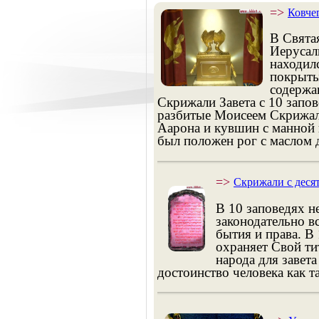
=>
Ковчег
В Свята
Иерусал
находилс
покрыты
содержа
Скрижали Завета с 10 запов
разбитые Моисеем Скрижал
Аарона и кувшин с манной 
был положен рог с маслом д
=>
Скрижали с деся
В 10 заповедях н
законодательно в
бытия и права. В
охраняет Свой ти
народа для завета
достоинство человека как т