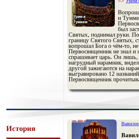
=>
Урим 
Вопроше
и Тумми
Первосв
был зас
Святых, поднимал руки. Поз
границу Святого Святых, с
вопрошал Бога о чём-то, не
Первосвященник не знал и 
спрашивает царь. Он лишь, 
нагрудный нарамник, видел
другой зажигаются на нара
выгравировано 12 названий
Первосвященник прочитывал
Вавилон
История
Вавил