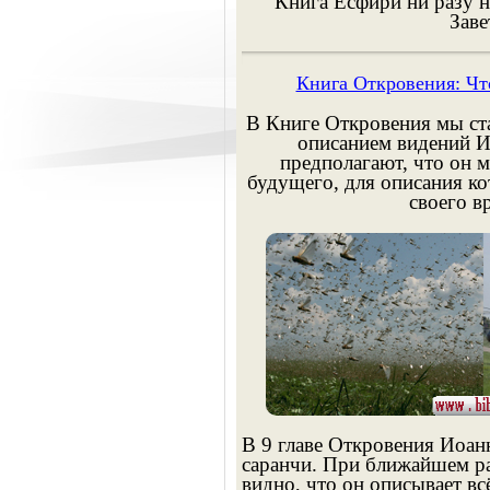
Книга Есфири ни разу н
Заве
Книга Откровения: Чт
В Книге Откровения мы ста
описанием видений И
предполагают, что он м
будущего, для описания к
своего в
В 9 главе Откровения Иоанн
саранчи. При ближайшем ра
видно, что он описывает вс