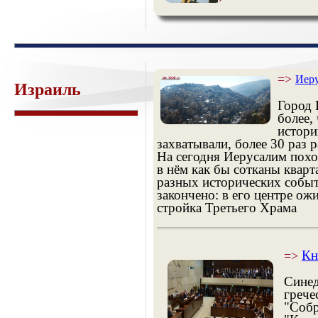
=>
Иер
Израиль
Город 
более,
истори
захватывали, более 30 раз 
На сегодня Иерусалим похо
в нём как бы сотканы кварт
разных исторических событ
закончено: в его центре ож
стройка Третьего Храма
Кн
=>
Синед
грече
"Собр