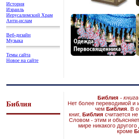
История
Израиль
Иерусалимский Храм
Анти-ислам
Веб-дизайн
Музыка
Темы сайта
Новое на сайте
Библия
-
книга
Библия
Нет более переводимой и и
чем
Библия
. В 
книг,
Библия
считается не
Словом - этим и объясняет
мире никакого другого 
кроме
Б