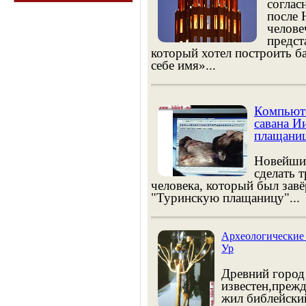
соглас
после 
челове
предст
который хотел построить б
себе имя»...
Компьюте
савана И
плащани
Новейшие
сделать 
человека, который был зав
"Туринскую плащаницу"...
Археологические 
Ур
Древний город
известен,прежд
жил библейский