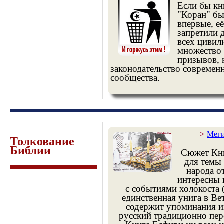
Если бы кн
"Коран" бы
впервые, е
запретили 
всех цивил
множество 
призывов,
законодательство современ
сообщества.
=>
Меги
Толкование
Библии
Сюжет Кни
для темы
народа о
интересны 
с событиями холокоста 
единственная унига в Вет
содержит упоминания им
русский традиционно пере