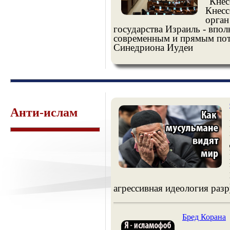
"Кнес
Кнесс
орган
государства Израиль - впол
современным и прямым пот
Синедриона Иудеи
Анти-ислам
агрессивная идеология раз
Бред Корана